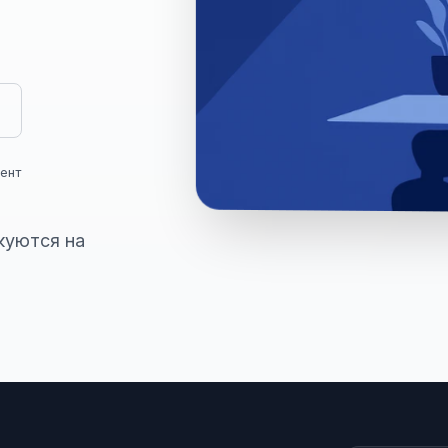
ент
куются на