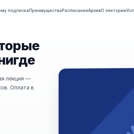
ему подписка
Преимущества
Расписание
Архив
О лектории
Усл
оторые
нигде
ая лекция —
ов. Оплата в