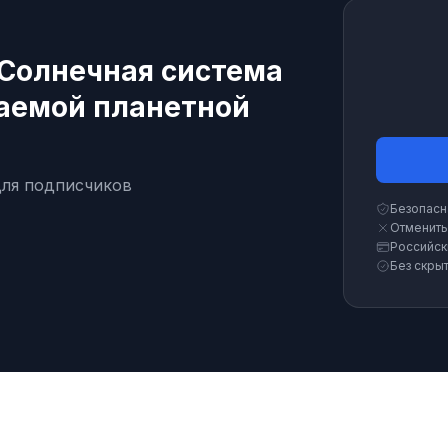
Солнечная система
таемой планетной
для подписчиков
Безопасн
Отменить
Российск
Без скры