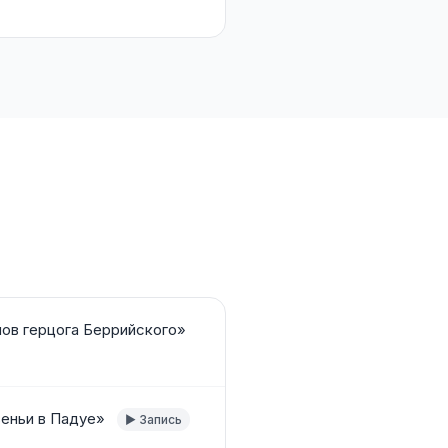
лов герцога Беррийского»
еньи в Падуе»
▶ Запись