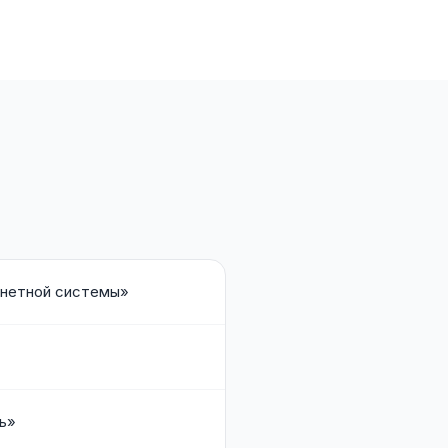
анетной системы»
ь»